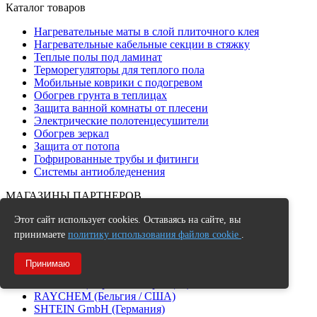
Каталог товаров
Нагревательные маты в слой плиточного клея
Нагревательные кабельные секции в стяжку
Теплые полы под ламинат
Терморегуляторы для теплого пола
Мобильные коврики с подогревом
Обогрев грунта в теплицах
Защита ванной комнаты от плесени
Электрические полотенцесушители
Обогрев зеркал
Защита от потопа
Гофрированные трубы и фитинги
Системы антиобледенения
МАГАЗИНЫ ПАРТНЕРОВ
ERGERT (Германия, Польша)
Этот сайт использует cookies. Оставаясь на сайте, вы
DEVI (Дания / Польша)
принимаете
политику использования файлов cookie
.
ETELECTROLUX (Израиль / Индия)
AURA (Россия / Германия)
Принимаю
THERMO (Швеция)
NEXANS (Норвегия / Франция)
RAYCHEM (Бельгия / США)
SHTEIN GmbH (Германия)