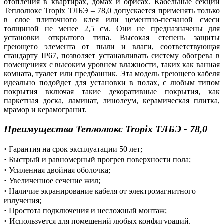
отопления в квартирах, домах и офисах. Кабельные секции
Теплолюкс Tropix ТЛБЭ – 78,0 допускается применять только
в слое плиточного клея или цементно-песчаной смеси
толщиной не менее 2,5 см. Они не предназначены для
установки открытого типа. Высокая степень защиты
греющего элемента от пыли и влаги, соответствующая
стандарту IP67, позволяет устанавливать систему обогрева в
помещениях с высоким уровнем влажности, таких как ванная
комната, туалет или предбанник. Эта модель греющего кабеля
идеально подойдет для установки в полах, с любым типом
покрытия включая такие декоративные покрытия, как
паркетная доска, ламинат, линолеум, керамическая плитка,
мрамор и керамогранит.
Преимущества Теплолюкс
Tropix ТЛБЭ - 78,0
·
Гарантия на срок эксплуатации 50 лет;
·
Быстрый и равномерный прогрев поверхности пола;
·
Усиленная двойная оболочка;
·
Увеличенное сечение жил;
·
Наличие экранирование кабеля от электромагнитного
излучения;
·
Простота подключения и несложный монтаж;
·
Используется для помещений любых конфигураций.