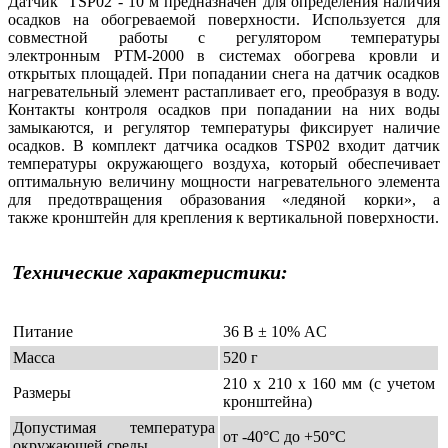
Датчик TSP02 - 10 м предназначен для определения наличия
осадков на обогреваемой поверхности. Используется для
совместной работы с регулятором температуры
электронным РТМ-2000 в системах обогрева кровли и
открытых площадей. При попадании снега на датчик осадков
нагревательный элемент растапливает его, преобразуя в воду.
Контакты контроля осадков при попадании на них воды
замыкаются, и регулятор температуры фиксирует наличие
осадков. В комплект датчика осадков TSP02 входит датчик
температуры окружающего воздуха, который обеспечивает
оптимальную величину мощности нагревательного элемента
для предотвращения образования «ледяной корки», а
также кронштейн для крепления к вертикальной поверхности.
Технические характеристики:
Питание
36 В ± 10% AC
Масса
520 г
210 х 210 х 160 мм (с учетом
Размеры
кронштейна)
Допустимая температура
от -40°С до +50°С
окружающей среды